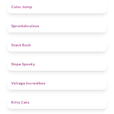
4.3
Color Jump
4.5
Sprunkdiculous
4.4
Stack Rush
4.9
Slope Spooky
5
Voltage Incredibox
4.7
Kitty Cats