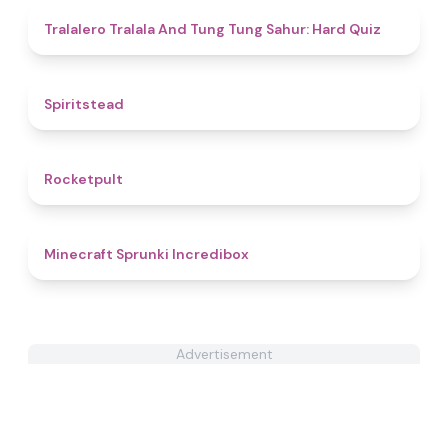
4.7
Tralalero Tralala And Tung Tung Sahur: Hard Quiz
4.4
Spiritstead
4.6
Rocketpult
5
Minecraft Sprunki Incredibox
Advertisement