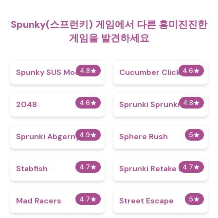
Spunky(스프런키) 게임에서 다른 흥미진진한
게임을 발견하세요
4.8
★
4.6
★
Spunky SUS Mod
Cucumber Clicker
4.6
★
4.8
★
2048
Sprunki Sprunknam
4.9
★
5
★
Sprunki Abgerny
Sphere Rush
4.7
★
4.7
★
Stabfish
Sprunki Retake Spinki
4.7
★
5
★
Mad Racers
Street Escape