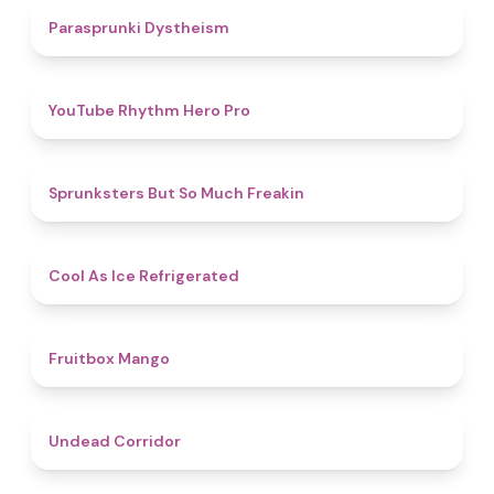
4.6
Parasprunki Dystheism
4.7
YouTube Rhythm Hero Pro
4.9
Sprunksters But So Much Freakin
4.7
Cool As Ice Refrigerated
4.9
Fruitbox Mango
4.6
Undead Corridor