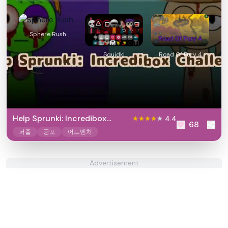
Sphere Rush
Squidki
Road Of Fury 4
Help Sprunki: Incredibox
4.4
68
Challenge
퍼즐
공포
어드벤처
Advertisement