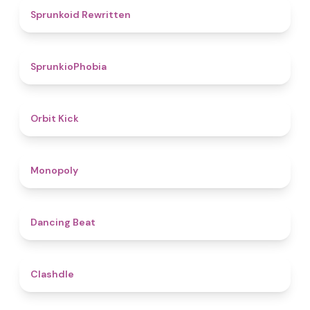
4.6
Sprunkoid Rewritten
4.7
SprunkioPhobia
4.8
Orbit Kick
4.8
Monopoly
5
Dancing Beat
4.7
Clashdle