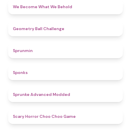
4.3
We Become What We Behold
4.3
Geometry Ball Challenge
4.5
Sprunmin
4.8
Sponks
4.5
Sprunke Advanced Modded
4.6
Scary Horror Choo Choo Game