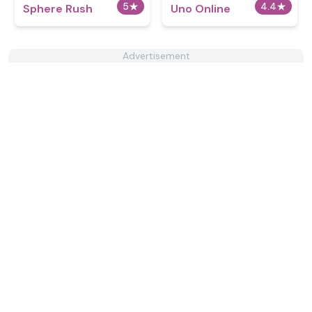
5
★
4.4
★
Sphere Rush
Uno Online
Advertisement