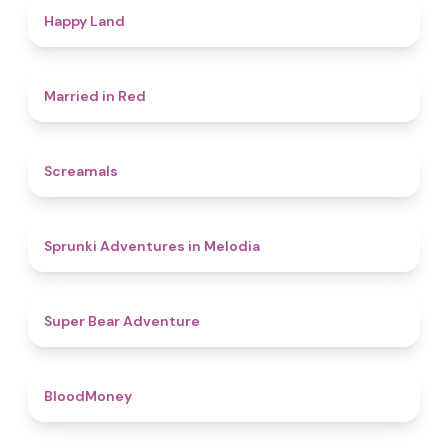
4.4
Happy Land
4.5
Married in Red
4.5
Screamals
4.3
Sprunki Adventures in Melodia
4.5
Super Bear Adventure
4.6
BloodMoney