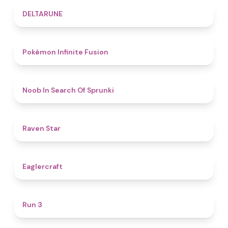
4.8
DELTARUNE
4.9
Pokémon Infinite Fusion
4.8
Noob In Search Of Sprunki
4.8
Raven Star
4.9
Eaglercraft
4.7
Run 3