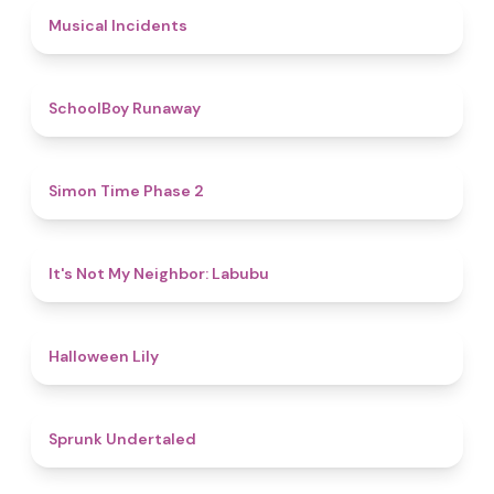
4.6
Musical Incidents
4.8
SchoolBoy Runaway
4.8
Simon Time Phase 2
4.7
It's Not My Neighbor: Labubu
5
Halloween Lily
4.4
Sprunk Undertaled