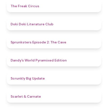
4.8
The Freak Circus
4.8
Doki Doki Literature Club
4.7
Sprunksters Episode 2: The Cave
4.3
Dandy’s World Pyramixed Edition
4.4
Scrunkly Big Update
5
Scarlet & Carnate