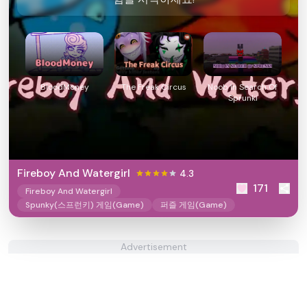
BloodMoney
The Freak Circus
Noob In Search Of
Sprunki
Fireboy And Watergirl
4.3
171
Fireboy And Watergirl
Spunky(스프런키) 게임(Game)
퍼즐 게임(Game)
Advertisement