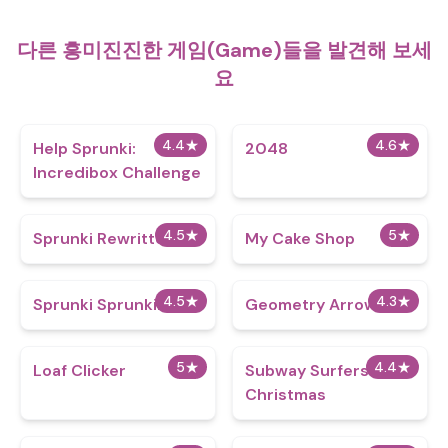
다른 흥미진진한 게임(Game)들을 발견해 보세
요
4.4
★
4.6
★
Help Sprunki:
2048
Incredibox Challenge
4.5
★
5
★
Sprunki Rewritten
My Cake Shop
4.5
★
4.3
★
Sprunki Sprunkilairity
Geometry Arrow
5
★
4.4
★
Loaf Clicker
Subway Surfers
Christmas