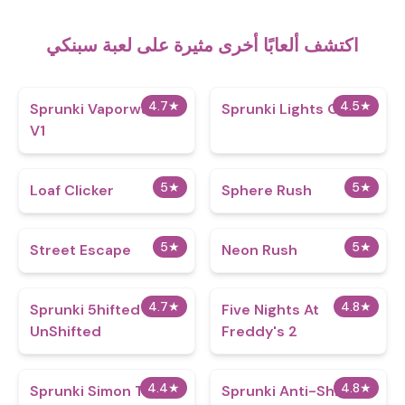
اكتشف ألعابًا أخرى مثيرة على لعبة سبنكي
4.7
★
4.5
★
Sprunki Vaporwave
Sprunki Lights Out
V1
5
★
5
★
Loaf Clicker
Sphere Rush
5
★
5
★
Street Escape
Neon Rush
4.7
★
4.8
★
Sprunki 5hifted
Five Nights At
UnShifted
Freddy's 2
4.4
★
4.8
★
Sprunki Simon Time
Sprunki Anti-Shifted