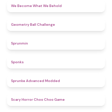
4.3
We Become What We Behold
4.3
Geometry Ball Challenge
4.5
Sprunmin
4.8
Sponks
4.5
Sprunke Advanced Modded
4.6
Scary Horror Choo Choo Game