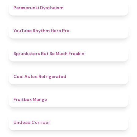
4.6
Parasprunki Dystheism
4.7
YouTube Rhythm Hero Pro
4.9
Sprunksters But So Much Freakin
4.7
Cool As Ice Refrigerated
4.9
Fruitbox Mango
4.6
Undead Corridor