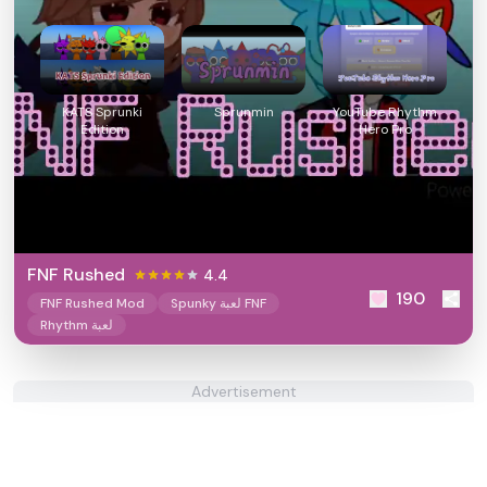
KATS Sprunki
Sprunmin
YouTube Rhythm
Edition
Hero Pro
FNF Rushed
4.4
190
Spunky لعبة FNF
FNF Rushed Mod
Rhythm لعبة
Advertisement