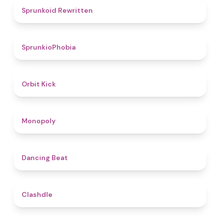
4.6
Sprunkoid Rewritten
4.7
SprunkioPhobia
4.8
Orbit Kick
4.8
Monopoly
5
Dancing Beat
4.7
Clashdle