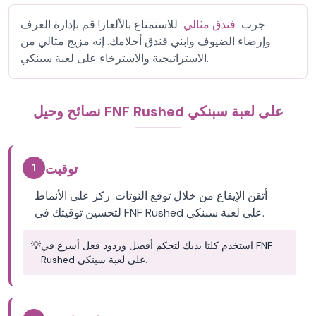
جرب
فندق مثالي
للاستمتاع بالألغاز! قم بإدارة الغرف
وإرضاء الضيوف وابني فندق أحلامك. إنه مزيج مثالي من
الاستراتيجية والاسترخاء على لعبة سبنكي.
نصائح وحيل FNF Rushed على لعبة سبنكي
1
توقيت
أتقن الإيقاع من خلال توقع النوتات. ركز على الأنماط
لتحسين توقيتك في FNF Rushed على لعبة سبنكي.
استخدم كلتا يديك لتحكم أفضل وردود فعل أسرع في FNF
💡
Rushed على لعبة سبنكي.