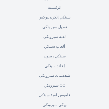
الرئيسية
سبنكي إنكريديبوكس
تعديل سبرونكي
لعبة سبرونكي
ألعاب سبنكي
سبنكي ريجويد
إعادة سبنكي
شخصيات سبرونكي
سبرونكي OC
قاموس لعبة سبنكي
ويكي سبرونكي