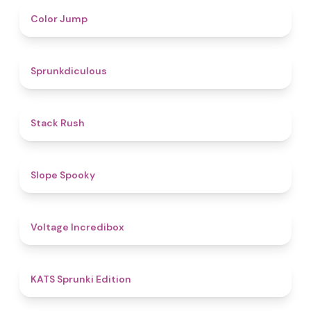
4.3
Color Jump
4.5
Sprunkdiculous
4.4
Stack Rush
4.9
Slope Spooky
5
Voltage Incredibox
4.8
KATS Sprunki Edition