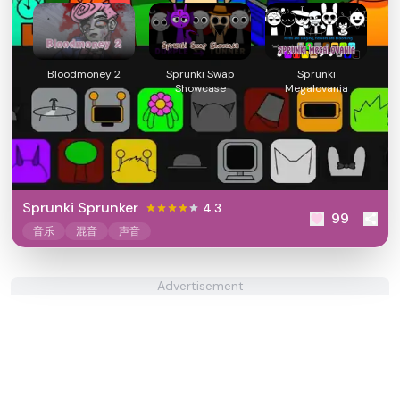
Bloodmoney 2
Sprunki Swap
Sprunki
Showcase
Megalovania
Sprunki Sprunker
4.3
99
音乐
混音
声音
Advertisement