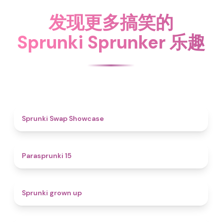
发现更多搞笑的
Sprunki Sprunker 乐趣
4.6
Sprunki Swap Showcase
5
Parasprunki 15
4.4
Sprunki grown up