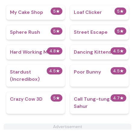
5
★
5
★
My Cake Shop
Loaf Clicker
5
★
5
★
Sphere Rush
Street Escape
4.8
★
4.5
★
Hard Working Man
Dancing Kittens
4.5
★
4.5
★
Stardust
Poor Bunny
(Incredibox)
5
★
4.7
★
Crazy Cow 3D
Call Tung-tung-tung
Sahur
Advertisement