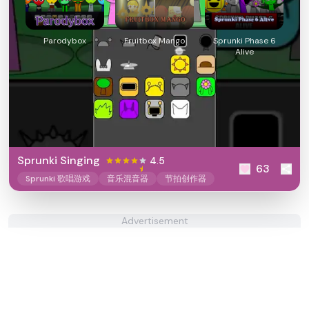
Parodybox
Fruitbox Mango
Sprunki Phase 6
Alive
Sprunki Singing
4.5
63
Sprunki 歌唱游戏
音乐混音器
节拍创作器
Advertisement