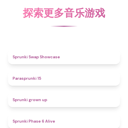
探索更多音乐游戏
4.6
Sprunki Swap Showcase
5
Parasprunki 15
4.4
Sprunki grown up
4.8
Sprunki Phase 6 Alive