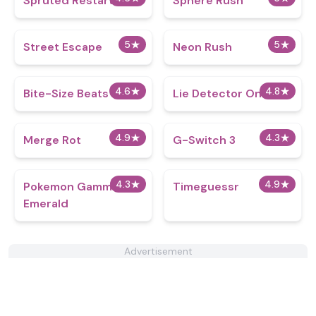
Spruted Restarted
Sphere Rush
5
★
5
★
Street Escape
Neon Rush
4.6
★
4.8
★
Bite-Size Beats
Lie Detector Online
4.9
★
4.3
★
Merge Rot
G-Switch 3
4.3
★
4.9
★
Pokemon Gamma
Timeguessr
Emerald
Advertisement