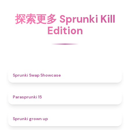
探索更多 Sprunki Kill
Edition
4.6
Sprunki Swap Showcase
5
Parasprunki 15
4.4
Sprunki grown up