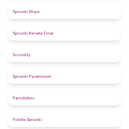
4.3
Sprunki Ships
4.8
Sprunki Retake Final
4.7
Scrunkly
4.3
Sprunki Pyramixed
4.3
Parodybox
4.4
Fiddle Sprunki