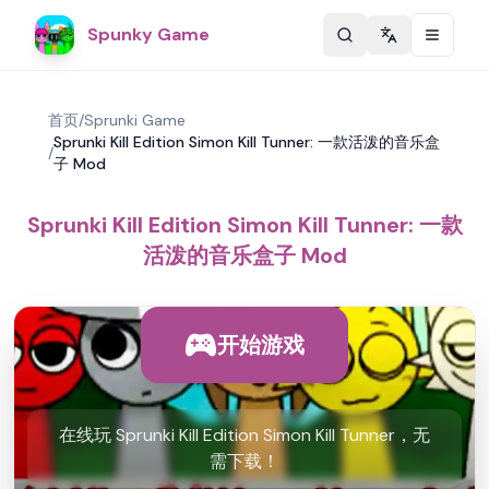
Spunky Game
Change langu
首页
/
Sprunki Game
Sprunki Kill Edition Simon Kill Tunner: 一款活泼的音乐盒
/
子 Mod
Sprunki Kill Edition Simon Kill Tunner: 一款
活泼的音乐盒子 Mod
开始游戏
在线玩 Sprunki Kill Edition Simon Kill Tunner，无
需下载！