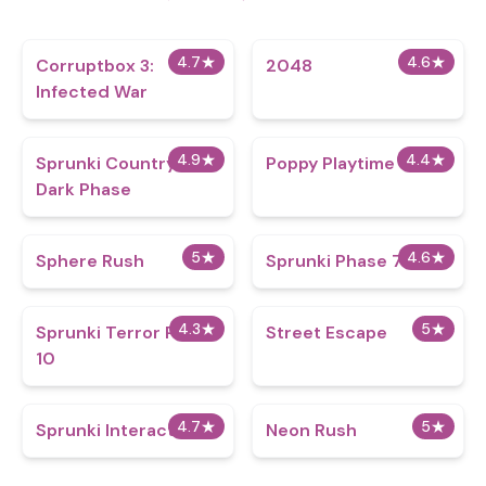
4.7
★
4.6
★
Corruptbox 3:
2048
Infected War
4.9
★
4.4
★
Sprunki CountryBox
Poppy Playtime
Dark Phase
5
★
4.6
★
Sphere Rush
Sprunki Phase 70
4.3
★
5
★
Sprunki Terror Phase
Street Escape
10
4.7
★
5
★
Sprunki Interactive
Neon Rush