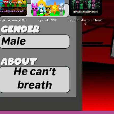
unki Pyramixed 0.9
Sprunki 1996
Sprunki Mustard Phase
2