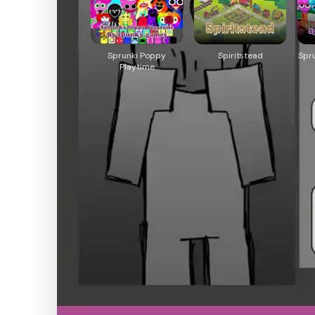
Sprunki Poppy
Spiritstead
Spr
Playtime