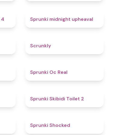
4.7
4.9
 4
Sprunki midnight upheaval
4.8
4.7
Scrunkly
4.4
4.5
Sprunki Oc Real
4.9
4.7
Sprunki Skibidi Toilet 2
5
4.5
Sprunki Shocked