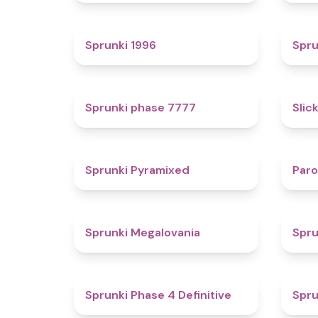
5
Sprunki 1996
Spru
5
Sprunki phase 7777
Slic
4.3
Sprunki Pyramixed
Par
4.5
Sprunki Megalovania
Spru
4.6
Sprunki Phase 4 Definitive
Spru