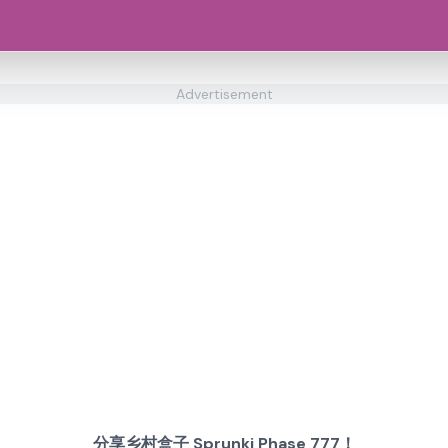
Advertisement
分享乡村盒子 Sprunki Phase 777！