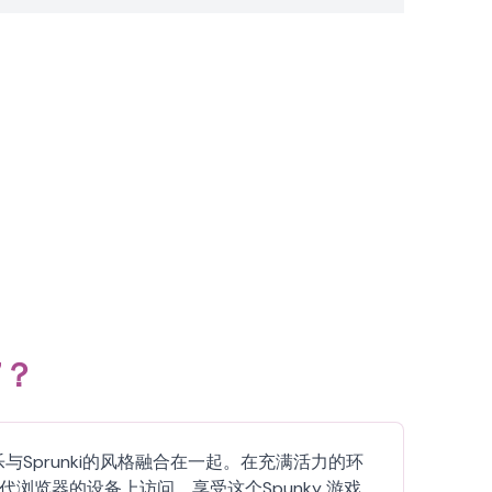
7？
村音乐与Sprunki的风格融合在一起。在充满活力的环
有现代浏览器的设备上访问。享受这个Spunky 游戏