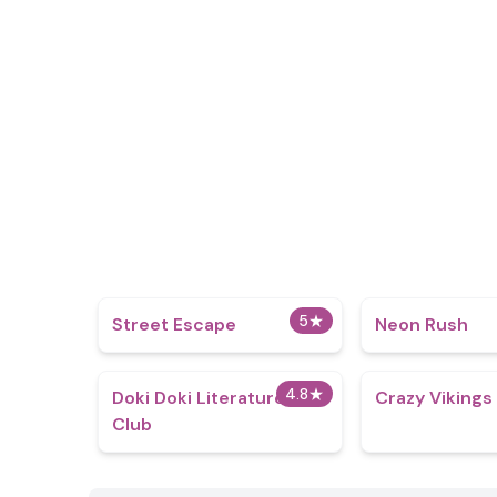
5
★
Street Escape
Neon Rush
4.8
★
Doki Doki Literature
Crazy Vikings 
Club