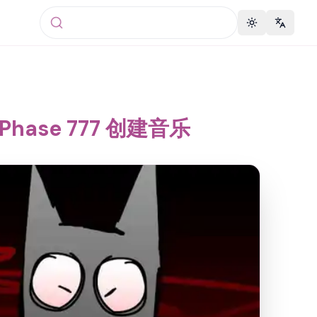
Toggle theme
Change 
 Phase 777 创建音乐