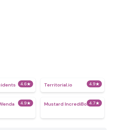
4.6
★
4.9
★
cidents
Territorial.io
4.9
★
4.7
★
 Wenda
Mustard IncrediBox