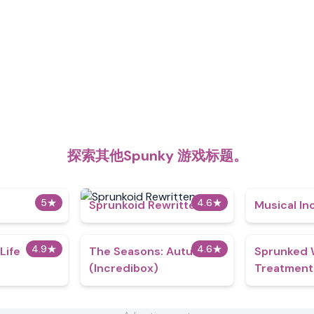
探索其他Spunky 游戏标题。
5
★
4.6
★
Sprunkoid Rewritten
Musical In
4.9
★
4.6
★
Life
The Seasons: Autumn
Sprunked
(Incredibox)
Treatment