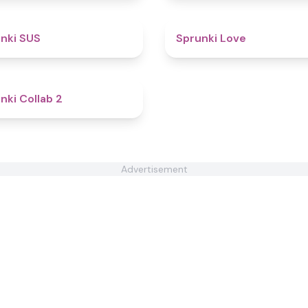
4.7
nki SUS
Sprunki Love
4.6
nki Collab 2
Advertisement