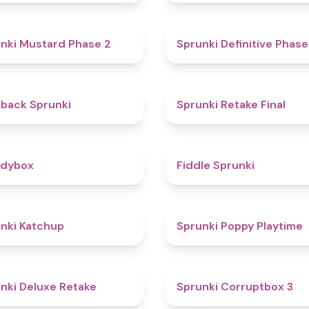
4.3
nki Mustard Phase 2
Sprunki Definitive Phase
4.4
kback Sprunki
Sprunki Retake Final
4.3
odybox
Fiddle Sprunki
4
nki Katchup
Sprunki Poppy Playtime
4.1
nki Deluxe Retake
Sprunki Corruptbox 3