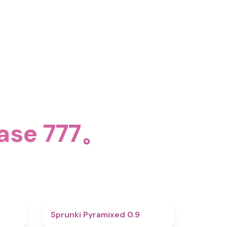
se 777。
4.6
4.7
Sprunki Pyramixed 0.9