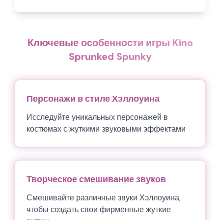
Ключевые особенности игры Kino
Sprunked Spunky
Персонажи в стиле Хэллоуина
Исследуйте уникальных персонажей в
костюмах с жуткими звуковыми эффектами
Творческое смешивание звуков
Смешивайте различные звуки Хэллоуина,
чтобы создать свои фирменные жуткие