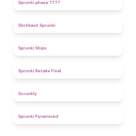
5
Sprunki phase 7777
4.4
Slickback Sprunki
4.3
Sprunki Ships
4.8
Sprunki Retake Final
4.7
Scrunkly
4.3
Sprunki Pyramixed