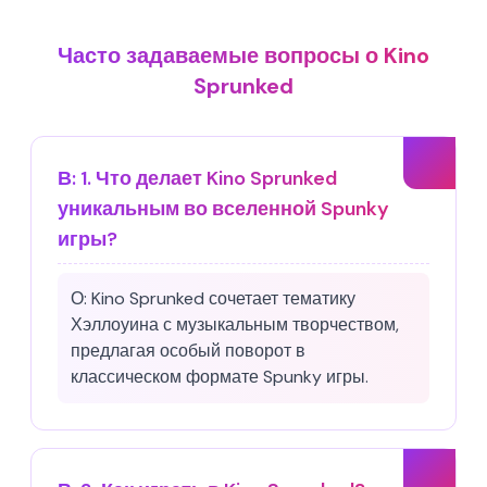
Часто задаваемые вопросы о Kino
Sprunked
В:
1
.
Что делает Kino Sprunked
уникальным во вселенной Spunky
игры?
О:
Kino Sprunked сочетает тематику
Хэллоуина с музыкальным творчеством,
предлагая особый поворот в
классическом формате Spunky игры.