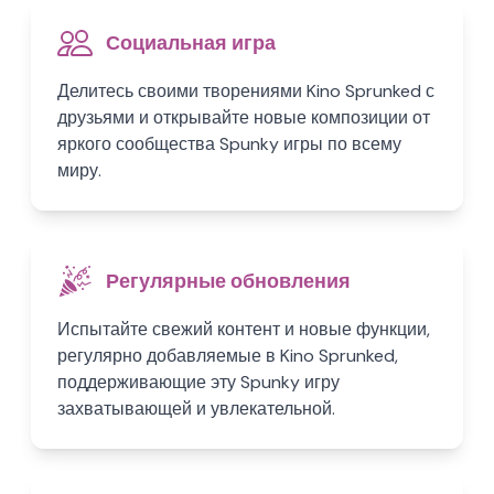
Социальная игра
Делитесь своими творениями Kino Sprunked с
друзьями и открывайте новые композиции от
яркого сообщества Spunky игры по всему
миру.
Регулярные обновления
Испытайте свежий контент и новые функции,
регулярно добавляемые в Kino Sprunked,
поддерживающие эту Spunky игру
захватывающей и увлекательной.