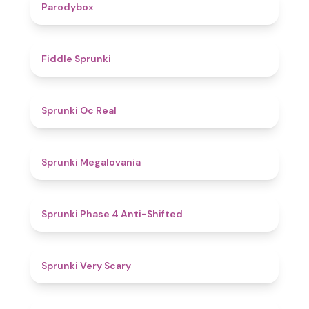
4.3
Parodybox
4.4
Fiddle Sprunki
4.5
Sprunki Oc Real
4.5
Sprunki Megalovania
4.8
Sprunki Phase 4 Anti-Shifted
4.5
Sprunki Very Scary